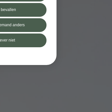
l bevallen
 iemand anders
iever niet