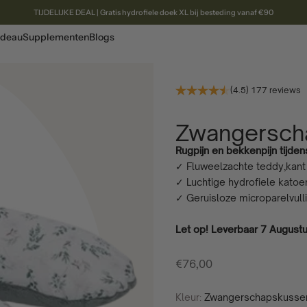
TIJDELIJKE DEAL | Gratis hydrofiele doek XL bij besteding vanaf €90
deau
Supplementen
Blogs
(4.5) 177 reviews
Zwangersch
Rugpijn en bekkenpijn tijde
✓ Fluweelzachte teddy,kan
✓ Luchtige hydrofiele katoen
✓ Geruisloze microparelvulli
Let op! Leverbaar 7 August
Aanbiedingsprijs
€76,00
Kleur:
Zwangerschapskussen