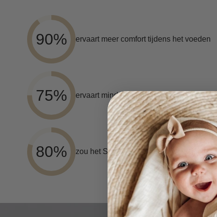
90%
ervaart meer comfort tijdens het voeden
75%
ervaart minder belasting van armen en s
80%
zou het Snoozzz voedingskussen aanbe