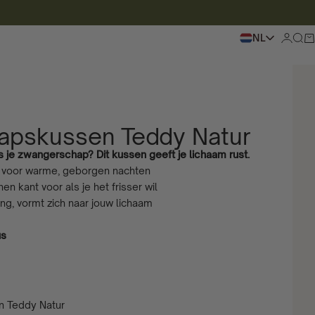
NL
Inlogge
Zoek
Wi
apskussen Teddy Natur
ns je zwangerschap? Dit kussen geeft je lichaam rust.
t voor warme, geborgen nachten
en kant voor als je het frisser wil
ng, vormt zich naar jouw lichaam
us
 Teddy Natur