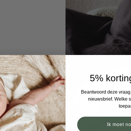
chouders
5% kortin
velen aanandere ouders
Beantwoord deze vraag e
nieuwsbrief. Welke si
toepa
Ik moet n