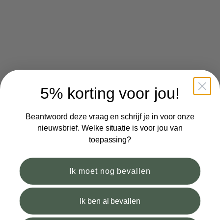
Hydrofiele doek XL Zwart
Hydrofiele doek XL Champagne
Aanbiedingsprijs
Aanbiedingsprijs
€27,50
€27,50
5% korting voor jou!
In winkelwagen
In 
Beantwoord deze vraag en schrijf je in voor onze
nieuwsbrief. Welke situatie is voor jou van
toepassing?
Ik moet nog bevallen
Hydrofiele doek XL Flower
Hydrofiele doek XL Stone
Aanbiedingsprijs
Aanbiedingsprijs
€27,50
€27,50
Ik ben al bevallen