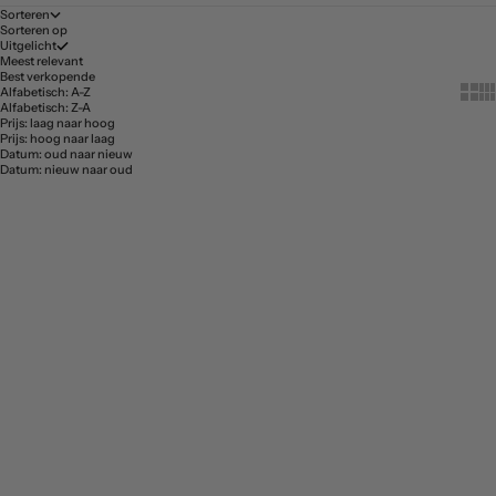
Sorteren
Sorteren op
Uitgelicht
Meest relevant
Best verkopende
Show 
Sh
Alfabetisch: A-Z
Alfabetisch: Z-A
Prijs: laag naar hoog
Prijs: hoog naar laag
Datum: oud naar nieuw
Datum: nieuw naar oud
In winkelwagen
In 
Wiegdeken Sand
Wiegdeken Stone
Aanbiedingsprijs
Aanbiedingsprijs
€42,50
€42,50