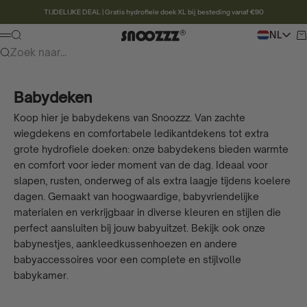
Naar inhoud
TIJDELIJKE DEAL | Gratis hydrofiele doek XL bij besteding vanaf €90
Snoozzz webshop
Zoeken
NL
Wi
Menu
Zoek naar...
Babydeken
Koop hier je babydekens van Snoozzz. Van zachte
wiegdekens en comfortabele ledikantdekens tot extra
grote hydrofiele doeken: onze babydekens bieden warmte
en comfort voor ieder moment van de dag. Ideaal voor
slapen, rusten, onderweg of als extra laagje tijdens koelere
dagen. Gemaakt van hoogwaardige, babyvriendelijke
materialen en verkrijgbaar in diverse kleuren en stijlen die
perfect aansluiten bij jouw babyuitzet. Bekijk ook onze
babynestjes, aankleedkussenhoezen en andere
babyaccessoires voor een complete en stijlvolle
babykamer.