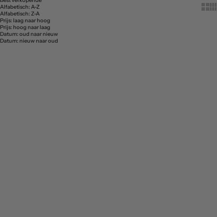
Best verkopende
Show 
Sh
Alfabetisch: A-Z
Alfabetisch: Z-A
Prijs: laag naar hoog
Prijs: hoog naar laag
Datum: oud naar nieuw
Datum: nieuw naar oud
In winkelwagen
In 
Speendoekje maan Naturel
Speendoekje maan Grijs
Aanbiedingsprijs
Aanbiedingsprijs
€19,99
€19,99
In winkelwagen
In 