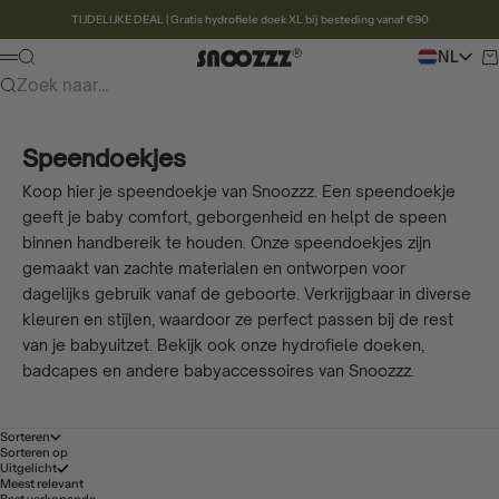
Naar inhoud
TIJDELIJKE DEAL | Gratis hydrofiele doek XL bij besteding vanaf €90
Snoozzz webshop
Zoeken
NL
Wi
Menu
Zoek naar...
Speendoekjes
Koop hier je speendoekje van Snoozzz. Een speendoekje
geeft je baby comfort, geborgenheid en helpt de speen
binnen handbereik te houden. Onze speendoekjes zijn
gemaakt van zachte materialen en ontworpen voor
dagelijks gebruik vanaf de geboorte. Verkrijgbaar in diverse
kleuren en stijlen, waardoor ze perfect passen bij de rest
van je babyuitzet. Bekijk ook onze hydrofiele doeken,
badcapes en andere babyaccessoires van Snoozzz.
Sorteren
Sorteren op
Uitgelicht
Meest relevant