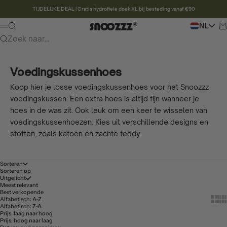
Naar inhoud
TIJDELIJKE DEAL | Gratis hydrofiele doek XL bij besteding vanaf €90
Snoozzz webshop
Zoeken
NL
Wi
Menu
Zoek naar...
Voedingskussenhoes
Koop hier je losse voedingskussenhoes voor het Snoozzz
voedingskussen. Een extra hoes is altijd fijn wanneer je
hoes in de was zit. Ook leuk om een keer te wisselen van
voedingskussenhoezen. Kies uit verschillende designs en
stoffen, zoals katoen en zachte teddy.
Sorteren
Sorteren op
Uitgelicht
Meest relevant
Best verkopende
Show 
Sh
Alfabetisch: A-Z
Alfabetisch: Z-A
Prijs: laag naar hoog
Prijs: hoog naar laag