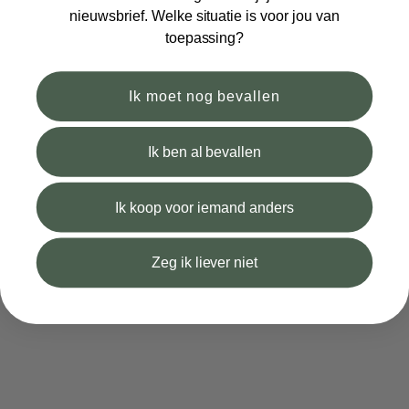
nieuwsbrief. Welke situatie is voor jou van
In winkelwagen
In 
toepassing?
Ik moet nog bevallen
Ik ben al bevallen
Voedingskussenhoes Teddy
Voedingskussenhoes Teddy
Chestnut
Stone
Aanbiedingsprijs
€32,99
Aanbiedingsprijs
€32,99
Ik koop voor iemand anders
Zeg ik liever niet
In winkelwagen
In 