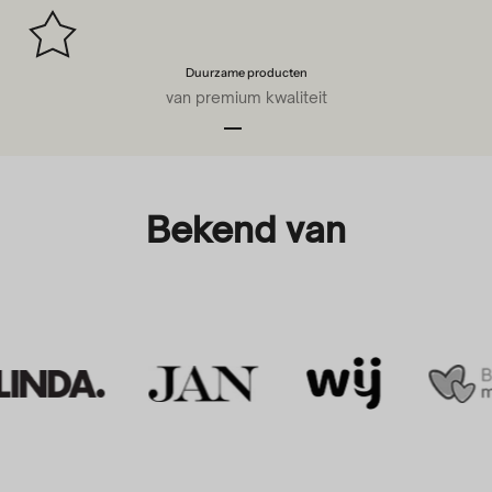
Duurzame producten
van premium kwaliteit
Naar artikel 1
Naar artikel 2
Naar artikel 3
Naar artikel 4
Bekend van