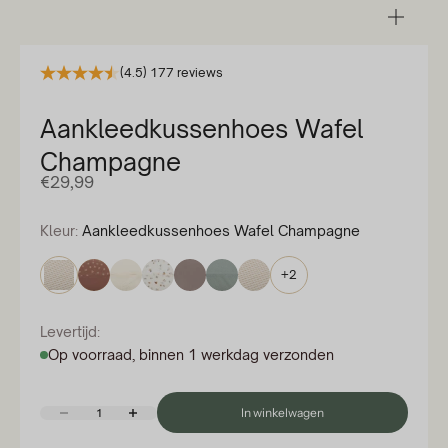
In-/u
(4.5) 177 reviews
Aankleedkussenhoes Wafel
Champagne
Aanbiedingsprijs
€29,99
Kleur:
Aankleedkussenhoes Wafel Champagne
+2
Levertijd:
Op voorraad, binnen 1 werkdag verzonden
Aantal verlagen
Aantal verhogen
In winkelwagen