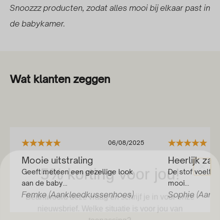
Snoozzz producten, zodat alles mooi bij elkaar past in
de babykamer.
Wat klanten zeggen
06/08/2025
5% korting voor jou!
Mooie uitstraling
Heerlijk zac
Geeft meteen een gezellige look
De stof voelt su
Beantwoord deze vraag en schrijf je in voor onze
aan de baby...
mooi...
nieuwsbrief. Welke situatie is voor jou van
Femke (Aankleedkussenhoes)
Sophie (Aank
toepassing?