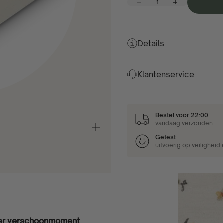
Aantal verlagen
Aantal verhogen
Details
Klantenservice
Bestel voor 22:00
vandaag verzonden
In-/uitzoomen
Getest
uitvoerig op veiligheid
der verschoonmoment