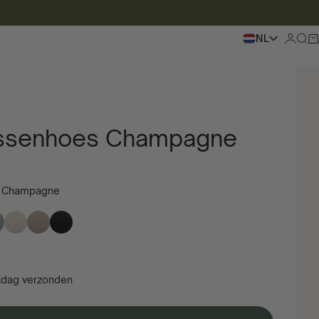
NL
Inlogge
Zoek
Wi
ssenhoes Champagne
 Champagne
kdag verzonden