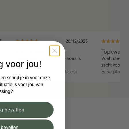
6
26/12/2025
Mooi én handig
Topkwalitei
De kleur is prachtig en de hoes is
Voelt stevig 
g voor jou!
makkelij...
zacht voo...
Luca (Aankleedkussenhoes)
Elise (Aank
n schrijf je in voor onze
tuatie is voor jou van
ssing?
og bevallen
 hydrofiel katoen?
or jou.
l bevallen