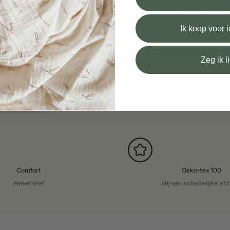
Een aankleedkussenhoes wordt 
kwaliteit van de stof belangrijk.
Ik koop voor
Het Snoozzz Aankleedkussenh
hydrofiel katoen van hoge kwalit
Zeg ik l
aan, neemt ze vocht goed op en 
Comfort
Oeko-tex 100
zweet niet
vrij van schadelijke sto