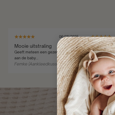
06/08/2025
Mooie uitstraling
Heerlijk za
Geeft meteen een gezellige look
De stof voelt 
aan de baby...
mooi...
Femke (Aankleedkussenhoes)
Sophie (Aa