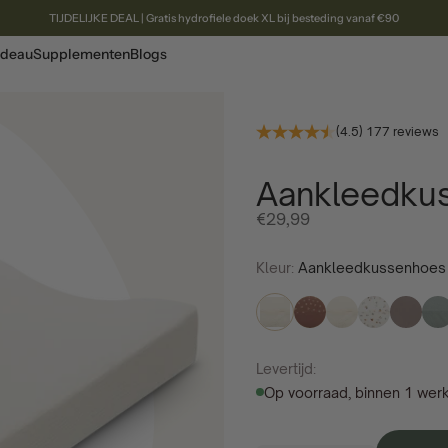
TIJDELIJKE DEAL | Gratis hydrofiele doek XL bij besteding vanaf €90
deau
Supplementen
Blogs
(4.5) 177 reviews
Aankleedku
Aanbiedingsprijs
€29,99
Kleur:
Aankleedkussenhoes
Levertijd:
Op voorraad, binnen 1 wer