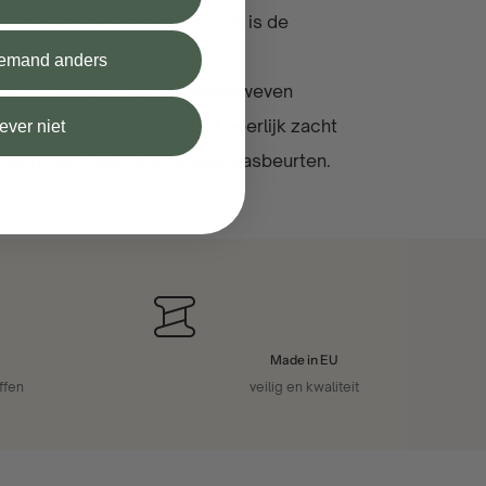
iedere dag gebruikt. Daarom is de
 iemand anders
oes is gemaakt van dubbelgeweven
eit. Daardoor voelt de stof heerlijk zacht
iever niet
blijft het mooi, ook na veel wasbeurten.
Made in EU
ffen
veilig en kwaliteit