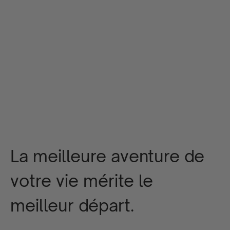
Enveloppement de s
Coussin de grossesse Waffle Teddy Sable
prix ​​de l'offre
béb
prix ​​de l'of
€77,00
Par €4
La meilleure aventure de
votre vie mérite le
meilleur départ.