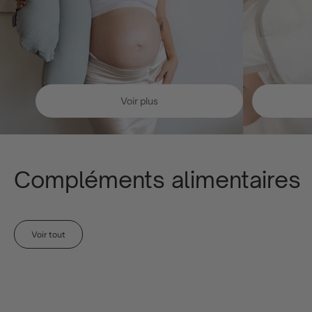
Voir plus
Compléments alimentaires
Voir tout
Ajouter au panier
A