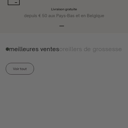
Livraison gratuite
depuis € 50 aux Pays-Bas et en Belgique
Aller à l'article 1
Aller à l'article 2
Aller à l'article 3
meilleures ventes
oreillers de grossesse
Voir tout
ajouter au panier