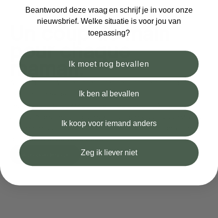
Beantwoord deze vraag en schrijf je in voor onze
nieuwsbrief. Welke situatie is voor jou van
Un coup de main
toepassing?
pour chaque
maman.
Ik moet nog bevallen
Aucun doute. Aucune complication. Juste la certitude que
Ik ben al bevallen
c'est la bonne décision.
Les produits Snoozzz sont certifiés OEKO-TEX 100 et
soumis à des tests rigoureux, pour que vous puissiez vous
Ik koop voor iemand anders
concentrer sur l'essentiel : profiter pleinement de votre
grossesse et de votre bébé.
Zeg ik liever niet
À propos de nous