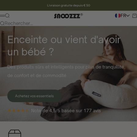
Vers le contenu
Livraison gratuite depuis € 50
Pour rechercher
FR
Pa
Snoozzz webshop
Menu
Rechercher...
Enceinte ou vient d'avoir
un bébé ?
Des produits sûrs et intelligents pour plus de tranquillité,
de confort et de commodité
Achetez vos essentiels
Note de 4,5/5 basée sur 177 avis