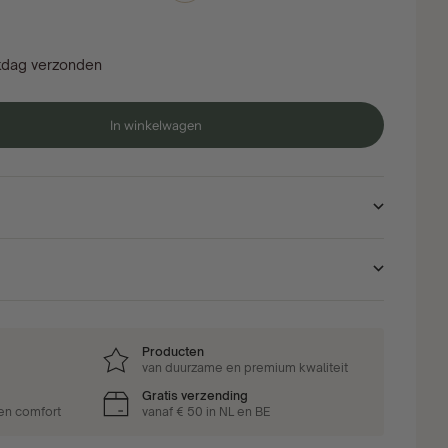
kdag verzonden
In winkelwagen
Producten
van duurzame en premium kwaliteit
Gratis verzending
 en comfort
vanaf € 50 in NL en BE