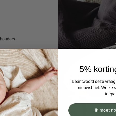
chouders
5% kortin
velen aanandere ouders
Beantwoord deze vraag e
nieuwsbrief. Welke si
toepa
Ik moet n