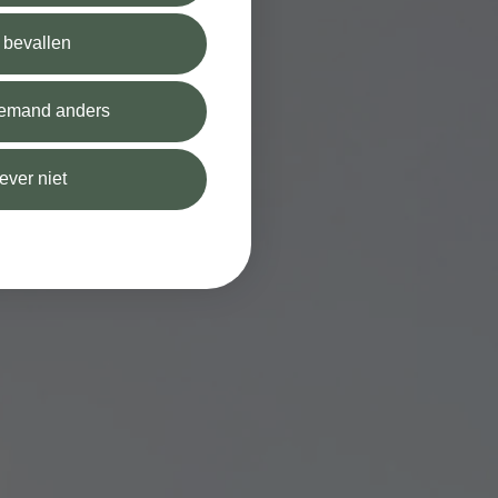
l bevallen
 iemand anders
iever niet