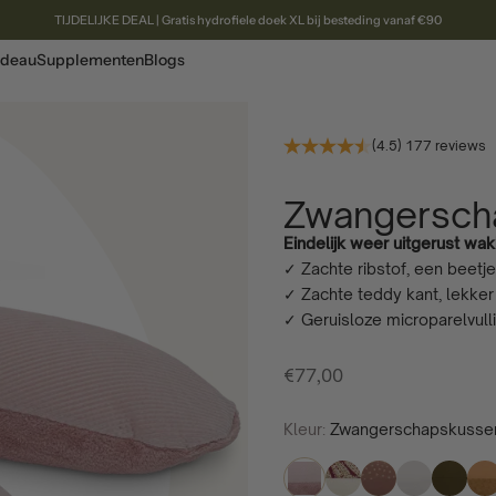
TIJDELIJKE DEAL | Gratis hydrofiele doek XL bij besteding vanaf €90
deau
Supplementen
Blogs
(4.5) 177 reviews
Zwangersch
Eindelijk weer uitgerust wa
✓ Zachte ribstof, een beetj
✓ Zachte teddy kant, lekke
✓ Geruisloze microparelvull
Aanbiedingsprijs
€77,00
Kleur:
Zwangerschapskussen