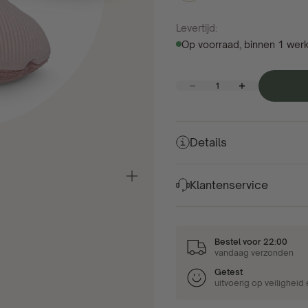
Levertijd:
Op voorraad, binnen 1 wer
Aantal verlagen
Aantal verhogen
Details
In-/uitzoomen
Klantenservice
Bestel voor 22:00
vandaag verzonden
Getest
uitvoerig op veiligheid