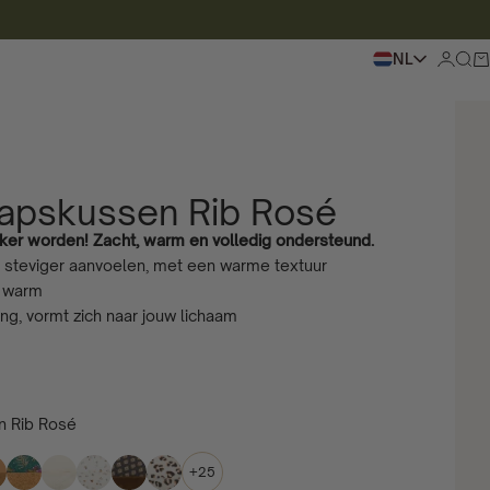
NL
Inlogge
Zoek
Wi
apskussen Rib Rosé
kker worden! Zacht, warm en volledig ondersteund.
e steviger aanvoelen, met een warme textuur
r warm
ing, vormt zich naar jouw lichaam
 Rib Rosé
+25