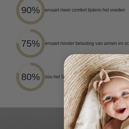
90%
ervaart meer comfort tijdens het voeden
75%
ervaart minder belasting van armen en s
80%
zou het Snoozzz voedingskussen aanbe