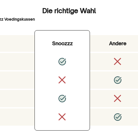
Die richtige Wahl
Ik ben a
zzz Voedingskussen
Ik koop voor
Snoozzz
Andere
Zeg ik l