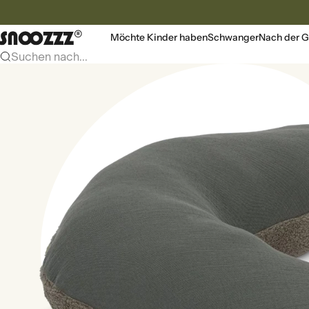
Zum Inhalt
Snoozzz webshop
Möchte Kinder haben
Schwanger
Nach der G
Suchen nach...