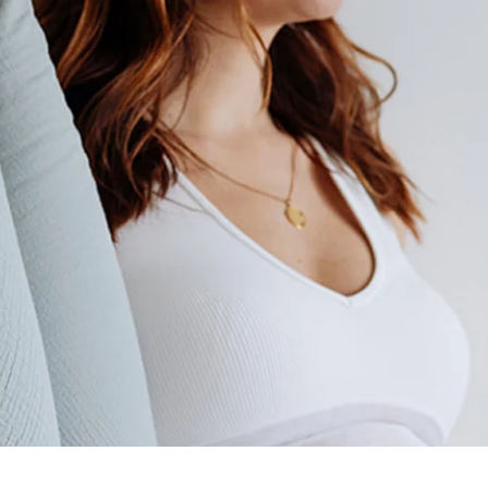
5% kortin
Beantwoord deze vraag e
nieuwsbrief. Welke si
toepa
Ik moet n