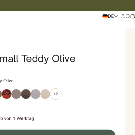
DE
Login
Zum 
Wa
Small Teddy Olive
y Olive
+2
lb von 1 Werktag