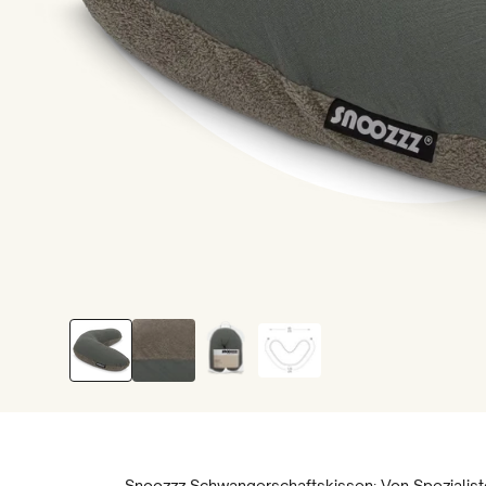
Snoozzz Schwangerschaftskissen: Von Spezialis