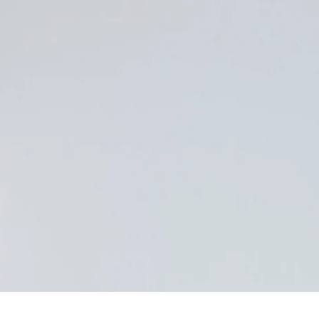
g voor jou!
n schrijf je in voor onze
tuatie is voor jou van
ssing?
og bevallen