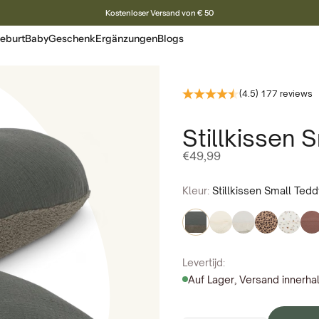
Kostenloser Versand von € 50
eburt
Baby
Geschenk
Ergänzungen
Blogs
(4.5) 177 reviews
Stillkissen 
Angebotspreis
€49,99
Kleur:
Stillkissen Small Tedd
Levertijd:
Auf Lager, Versand innerha