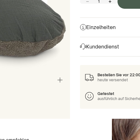
Menge verringern
Menge erhöhen
Einzelheiten
Kundendienst
Bestellen Sie vor 22:0
heute versendet
Vergrößern/verkleinern
Getestet
ausführlich auf Sicherh
ten empfohlen