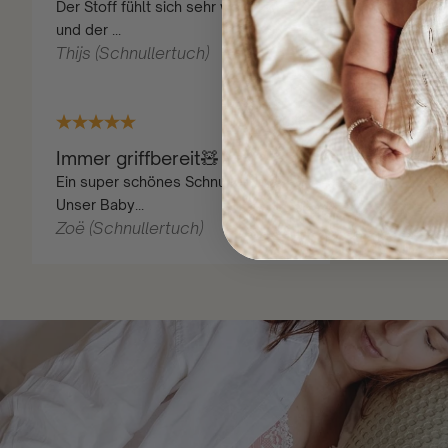
Der Stoff fühlt sich sehr weich an
und der ...
Thijs (Schnullertuch)
08/08/2026
Immer griffbereit🧸
Ein super schönes Schnullertuch!
Unser Baby...
Zoë (Schnullertuch)