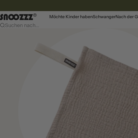
Zum Inhalt
Snoozzz webshop
Möchte Kinder haben
Schwanger
Nach der G
Suchen nach...