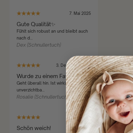
7. Mai 2025
Gute Qualität✨
Fühlt sich robust an und bleibt auch
nach d...
Dex (Schnullertuch)
3. Dezember 2024
Wurde zu einem Favoriten 💕
Geht überall hin. Ist wirklich
unverzichtba...
Rosalie (Schnullertuch)
5. März 2025
Schön weich!