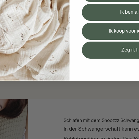
Ik ben a
Ik koop voor
Zeg ik l
Schlafen mit dem Snoozzz Schwang
In der Schwangerschaft kann e
Schlafposition zu finden. Das 