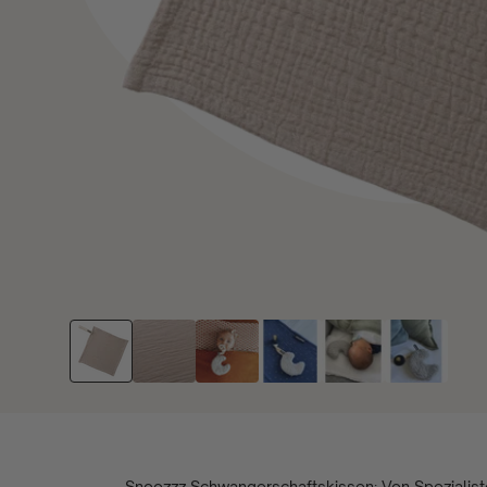
Snoozzz Schwangerschaftskissen: Von Spezialis