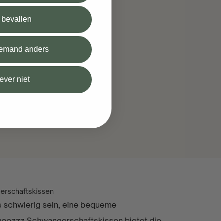
l bevallen
 iemand anders
iever niet
erschaftskissen
s schwierig sein, eine bequeme
Snoozzz Schwangerschaftskissen bietet die