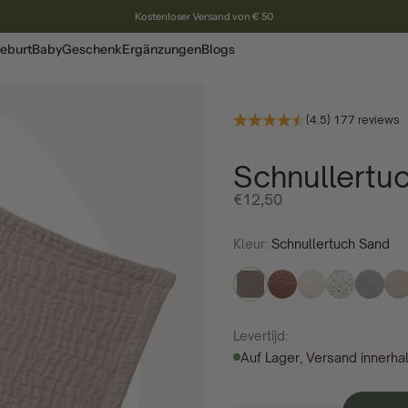
Kostenloser Versand von € 50
eburt
Baby
Geschenk
Ergänzungen
Blogs
(4.5) 177 reviews
Schnullertu
Angebotspreis
€12,50
Kleur:
Schnullertuch Sand
Levertijd:
Auf Lager, Versand innerha