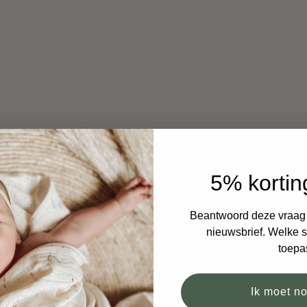
5% kortin
Beantwoord deze vraag e
nieuwsbrief. Welke si
toepa
Ik moet n