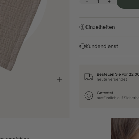
Menge verringern
Menge erhöhen
Einzelheiten
Kundendienst
Bestellen Sie vor 22:0
heute versendet
Vergrößern/verkleinern
Getestet
ausführlich auf Sicherh
ten empfohlen