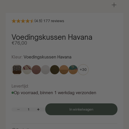
In-/u
(4.5) 177 reviews
Voedingskussen Havana
Aanbiedingsprijs
€76,00
Kleur:
Voedingskussen Havana
+30
Levertijd:
Op voorraad, binnen 1 werkdag verzonden
Aantal verlagen
Aantal verhogen
In winkelwagen