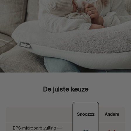
De juiste keuze
Snoozzz
Andere
EPS-microparelvulling —