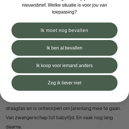
in bed.
nieuwsbrief. Welke situatie is voor jou van
toepassing?
Ik moet nog bevallen
Ik ben al bevallen
Waarom Snoozzz?
Ontwikkeld voor dagelijks gebruik
Voeden doe je niet één keer per dag. Daarom kozen
Ik koop voor iemand anders
we voor geruisloze microparels, hoogwaardige
materialen en een hoes die eenvoudig gewassen kan
Zeg ik liever niet
worden.
Het voedingskussen wordt geleverd in een handige
draagtas en is ontworpen om jarenlang mee te gaan.
Van zwangerschap tot babytijd. En vaak nog lang
daarna.