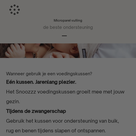
Microparel vulling
de beste ondersteuning
Naar artikel 1
Naar artikel 2
Naar artikel 3
Naar artikel 4
Wanneer gebruik je een voedingskussen?
Eén kussen. Jarenlang plezier.
Het Snoozzz voedingskussen groeit mee met jouw
gezin.
Tijdens de zwangerschap
Gebruik het kussen voor ondersteuning van buik,
rug en benen tijdens slapen of ontspannen.