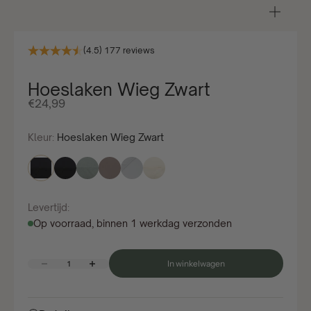
In-/u
(4.5) 177 reviews
Hoeslaken Wieg Zwart
Aanbiedingsprijs
€24,99
Kleur:
Hoeslaken Wieg Zwart
Levertijd:
Op voorraad, binnen 1 werkdag verzonden
Aantal verlagen
Aantal verhogen
In winkelwagen