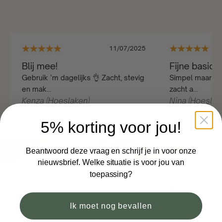
11/07/2025
Blij mee!
Fijne basic
Gebruik ’m dagelijks 👌 Zacht, stevig
Simpel maar fijn
en mak...
zacht a...
Kenza (Hoeslaken)
Nina (Hoeslak
5% korting voor jou!
Beantwoord deze vraag en schrijf je in voor onze
nieuwsbrief. Welke situatie is voor jou van
toepassing?
Waarom is ademend katoen belangrijk voor een baby?
Helpt warmte beter af te voeren
Ik moet nog bevallen
Baby's kunnen hun lichaamstemperatuur nog niet