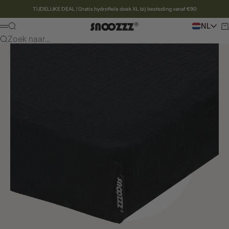
Naar inhoud
TIJDELIJKE DEAL | Gratis hydrofiele doek XL bij besteding vanaf €90
Snoozzz webshop
Zoeken
NL
Wi
Menu
Zoek naar...
Naar artikel 1
Naar artikel 2
Naar artikel 3