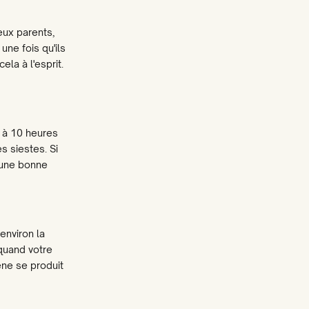
eux parents,
une fois qu'ils
la à l'esprit.
6 à 10 heures
s siestes. Si
r une bonne
environ la
 quand votre
ène se produit