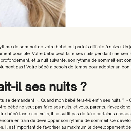
hme de sommeil de votre bébé est parfois difficile à suivre. Un jo
galement possible. Votre bébé peut faire ses nuits pendant une sema
rt profondément, et la nuit suivante, son rythme de sommeil est 
? Absolument pas ! Votre bébé a besoin de temps pour adopter un bo
t-il ses nuits ?
se demandent : « Quand mon bébé fera-t-il enfin ses nuits ? » C
re bébé ne veut pas faire ses nuits, et vous, parents, n'avez donc
e bébé fasse ses nuits, il ne suffit pas de faire certaines choses 
l est encore en train de développer son rythme de sommeil. Ce déve
es. Il est important de favoriser au maximum le développement de