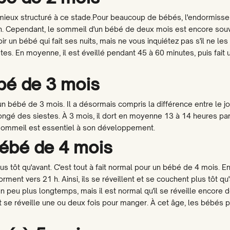
ieux structuré à ce stade.Pour beaucoup de bébés, l'endormisse
Ik ben a
in. Cependant, le sommeil d'un bébé de deux mois est encore sou
 un bébé qui fait ses nuits, mais ne vous inquiétez pas s'il ne les 
Ik koop voor
tes. En moyenne, il est éveillé pendant 45 à 60 minutes, puis fait 
bé de 3 mois
Zeg ik l
 bébé de 3 mois. Il a désormais compris la différence entre le jour
ngé des siestes. À 3 mois, il dort en moyenne 13 à 14 heures par j
 sommeil est essentiel à son développement.
ébé de 4 mois
plus tôt qu'avant. C'est tout à fait normal pour un bébé de 4 mois. 
rment vers 21 h. Ainsi, ils se réveillent et se couchent plus tôt q
n peu plus longtemps, mais il est normal qu'il se réveille encore
se réveille une ou deux fois pour manger. À cet âge, les bébés 