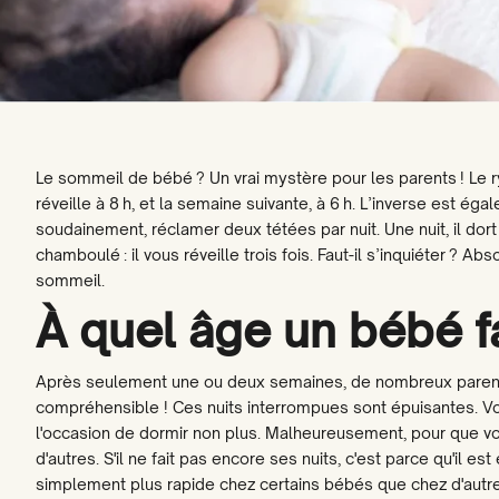
Le sommeil de bébé ? Un vrai mystère pour les parents ! Le ryt
réveille à 8 h, et la semaine suivante, à 6 h. L’inverse est é
soudainement, réclamer deux tétées par nuit. Une nuit, il do
chamboulé : il vous réveille trois fois. Faut-il s’inquiéter 
sommeil.
À quel âge un bébé fai
Après seulement une ou deux semaines, de nombreux parents 
compréhensible ! Ces nuits interrompues sont épuisantes. Vot
l'occasion de dormir non plus. Malheureusement, pour que votr
d'autres. S'il ne fait pas encore ses nuits, c'est parce qu'i
simplement plus rapide chez certains bébés que chez d'autr