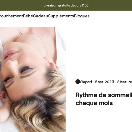
Livraison gratuite depuis € 50
ccouchement
Bébé
Cadeau
Suppléments
Blogues
Slapen
5 oct. 2022
8 lectur
Rythme de sommeil 
chaque mois