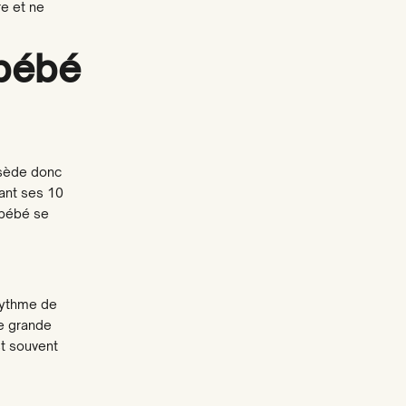
re et ne
 bébé
ssède donc
ant ses 10
 bébé se
g voor jou!
n schrijf je in voor onze
 rythme de
tuatie is voor jou van
ne grande
ssing?
st souvent
og bevallen