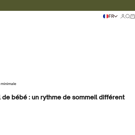
FR
Se con
Pour
Pa
e minimale
de bébé : un rythme de sommeil différent