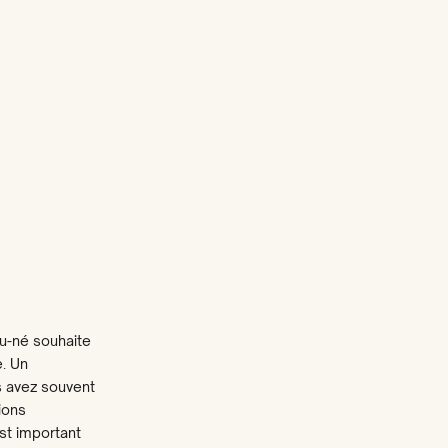
au-né souhaite
. Un
s avez souvent
ions
st important