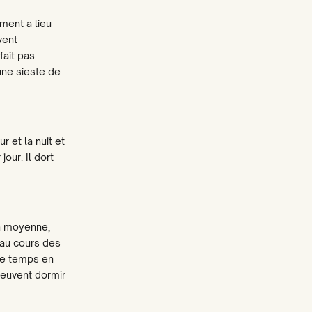
ment a lieu
l bevallen
vent
fait pas
 iemand anders
une sieste de
iever niet
 et la nuit et
our. Il dort
En moyenne,
u'au cours des
 de temps en
peuvent dormir