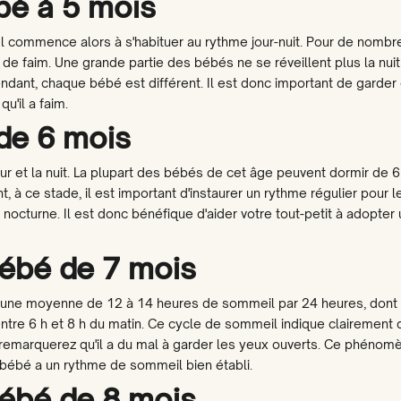
bé à 5 mois
Il commence alors à s'habituer au rythme jour-nuit. Pour de nombr
s de faim. Une grande partie des bébés ne se réveillent plus la nuit 
dant, chaque bébé est différent. Il est donc important de garder ce
u'il a faim.
de 6 mois
our et la nuit. La plupart des bébés de cet âge peuvent dormir de 
, à ce stade, il est important d'instaurer un rythme régulier pour le
 nocturne. Il est donc bénéfique d'aider votre tout-petit à adopte
ébé de 7 mois
 une moyenne de 12 à 14 heures de sommeil par 24 heures, dont 
 entre 6 h et 8 h du matin. Ce cycle de sommeil indique clairement
us remarquerez qu'il a du mal à garder les yeux ouverts. Ce phénom
bébé a un rythme de sommeil bien établi.
ébé de 8 mois