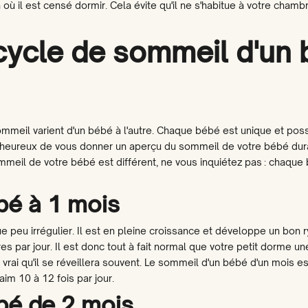
 il est censé dormir. Cela évite qu'il ne s'habitue à votre chamb
cycle de sommeil d'un
sommeil varient d'un bébé à l'autre. Chaque bébé est unique et po
ureux de vous donner un aperçu du sommeil de votre bébé dur
mmeil de votre bébé est différent, ne vous inquiétez pas : chaque
5% kortin
bé à 1 mois
Beantwoord deze vraag e
 peu irrégulier. Il est en pleine croissance et développe un bon
nieuwsbrief. Welke si
par jour. Il est donc tout à fait normal que votre petit dorme u
toepa
t vrai qu'il se réveillera souvent. Le sommeil d'un bébé d'un mois e
im 10 à 12 fois par jour.
Ik moet n
bé de 2 mois