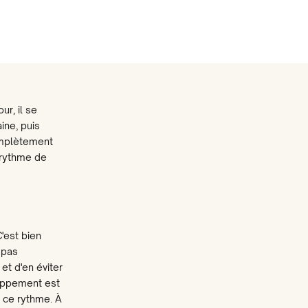
ur, il se
ine, puis
complètement
n rythme de
'est bien
 pas
et d'en éviter
loppement est
 ce rythme. À