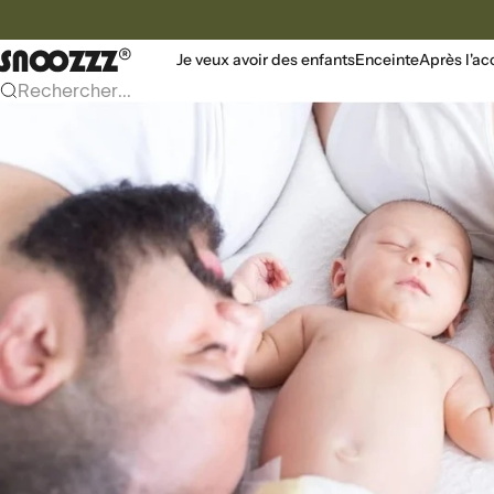
Vers le contenu
Snoozzz webshop
Je veux avoir des enfants
Enceinte
Après l'a
Rechercher...