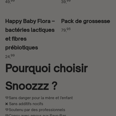
99
99
49,
39,
Happy Baby Flora –
Pack de grossesse
bactéries lactiques
95
79,
et fibres
prébiotiques
99
24,
Pourquoi choisir
Snoozzz ?
💚Sans danger pour la mère et l'enfant
❌ Sans additifs nocifs
💚Soutenu par des professionnels
💚Conçu avec amour aux Pays-Bas