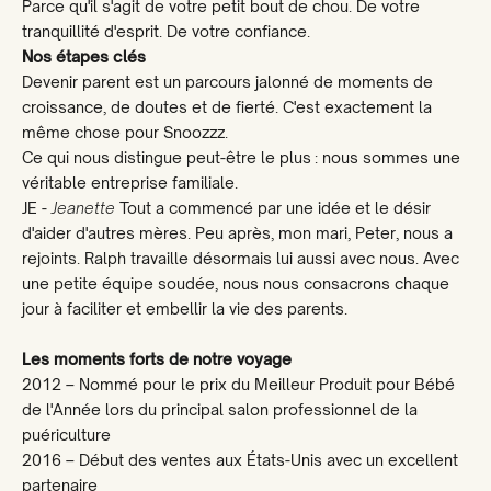
Parce qu'il s'agit de votre petit bout de chou. De votre
tranquillité d'esprit. De votre confiance.
Nos étapes clés
Devenir parent est un parcours jalonné de moments de
croissance, de doutes et de fierté. C'est exactement la
même chose pour Snoozzz.
Ce qui nous distingue peut-être le plus : nous sommes une
véritable entreprise familiale.
JE -
Jeanette
Tout a commencé par une idée et le désir
d'aider d'autres mères. Peu après, mon mari, Peter, nous a
rejoints. Ralph travaille désormais lui aussi avec nous. Avec
5% korting voor jou!
une petite équipe soudée, nous nous consacrons chaque
jour à faciliter et embellir la vie des parents.
Beantwoord deze vraag en schrijf je in voor onze
nieuwsbrief. Welke situatie is voor jou van
Les moments forts de notre voyage
toepassing?
2012 – Nommé pour le prix du Meilleur Produit pour Bébé
de l'Année lors du principal salon professionnel de la
puériculture
Ik moet nog bevallen
2016 – Début des ventes aux États-Unis avec un excellent
partenaire