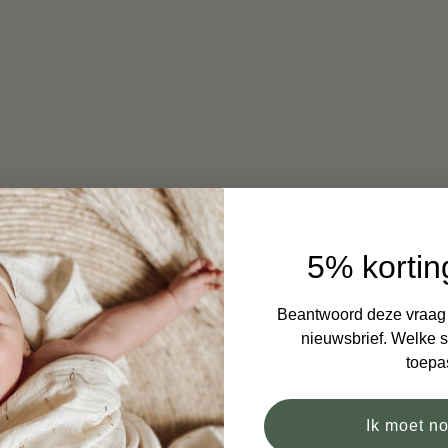
5% kortin
Beantwoord deze vraag e
nieuwsbrief. Welke si
toepa
Ik moet n