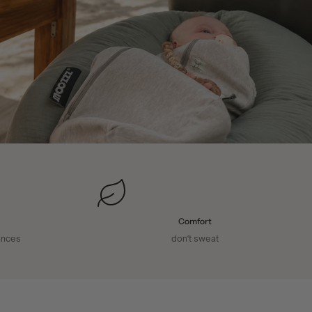
Comfort
ances
don't sweat