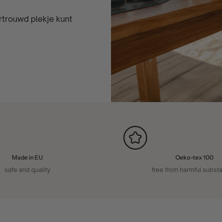
rtrouwd plekje kunt
Made in EU
Oeko-tex 100
safe and quality
free from harmful subst