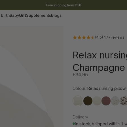
Free shipping from € 50
 birth
Baby
Gift
Supplements
Blogs
(4.5) 177 reviews
Relax nursin
Champagne
Offer price
€34,95
Colour:
Relax nursing pillo
Delivery
In stock, shipped within 1 