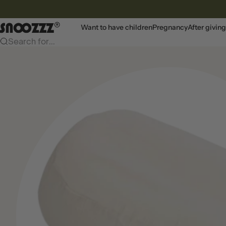
To content
Snoozzz webshop
Want to have children
Pregnancy
After giving
Search for...