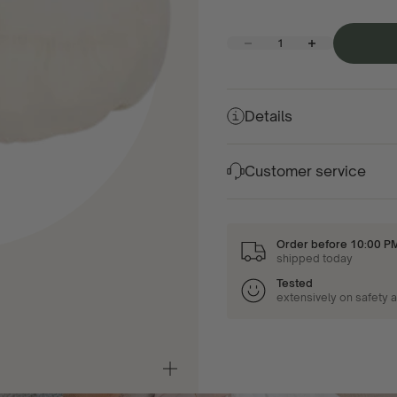
Decrease quantity
Increase quantity
Details
Customer service
Order before 10:00 P
shipped today
Tested
extensively on safety 
Zoom
in/out