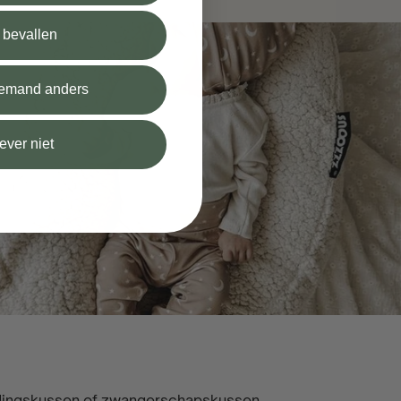
l bevallen
 iemand anders
iever niet
edingskussen of zwangerschapskussen