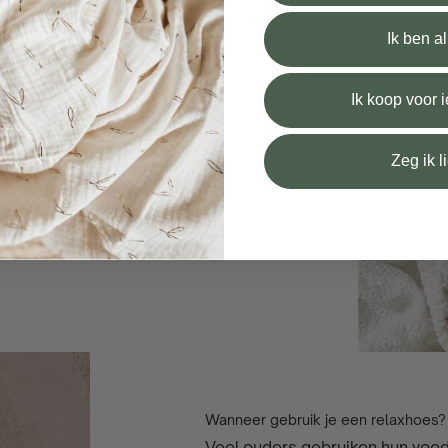
Ik ben a
Ik koop voor
your nursing pillow or
aby in no time.
Zeg ik l
y in place, and within seconds
lax, or play together under
Wanneer gebruik je een relaxhoes?
Veel ouders gebruiken hun vo