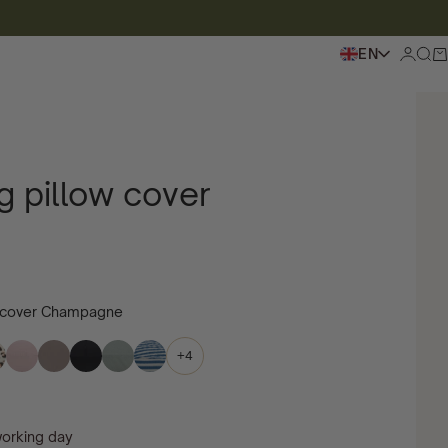
EN
Login
To s
Sh
g pillow cover
w cover Champagne
+4
working day