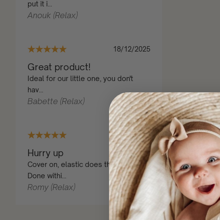
put it i...
Anouk (Relax)
18/12/2025
Great product!
Ideal for our little one, you don't
hav...
Babette (Relax)
12/06/2025
Hurry up
Cover on, elastic does the rest.
Done withi...
Romy (Relax)