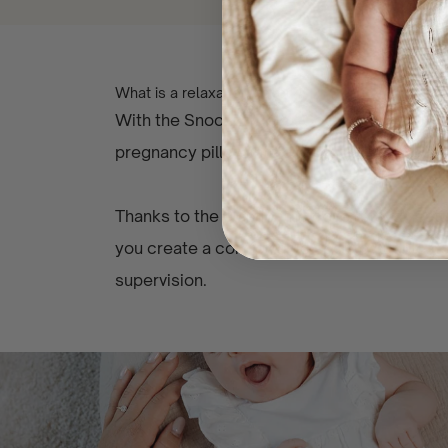
What is a relaxation cover?
With the Snoozzz Relax Cover, you can turn 
pregnancy pillow into a cozy spot for your b
Thanks to the elastic, the cover stays neatl
you create a comfortable spot to cuddle, re
supervision.