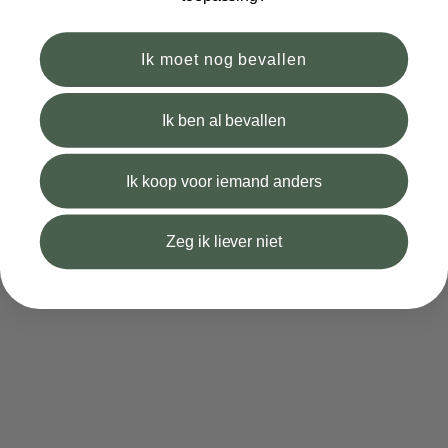
Ik moet nog bevallen
Ik ben al bevallen
Ik koop voor iemand anders
Voeden
20. Apr 2023
Zeg ik liever niet
Emotionale und praktische Vorteile der
Flaschenernährung
Viele Mütter fragen sich, welche Vorteile
Flaschenernährung im Vergleich zum Stillen bietet.
Grundsätzlich gibt es zwei Arten der Flaschenernährung:
Muttermilch oder Säuglingsnahrung. Bei der Flasc...