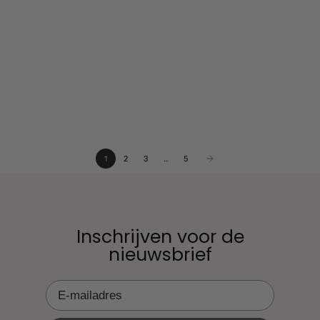
Slapen
20. Feb 2023
Baby kämpft gegen den Schlaf: Ursachen und
Tipps!
Ihr Baby wehrt sich gegen den Schlaf und scheint alles zu
tun, um nicht einzuschlafen. Babys können auf verschiedene
Weise gegen das Einschlafen ankämpfen. Zum Beispiel
weint, schreit oder wiegt es...
1
2
3
…
5
Inschrijven voor de
nieuwsbrief