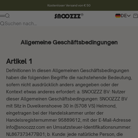
Zum Inhalt
Kostenloser Versand von € 50
Snoozzz webshop
Zum Suchen
DE
Wa
Speisekarte
Suchen nach...
Allgemeine Geschäftsbedingungen
Artikel 1
Definitionen In diesen Allgemeinen Geschäftsbedingungen
haben die folgenden Begriffe die nachstehende Bedeutung,
sofern nicht ausdrücklich anders angegeben oder der
Kontext etwas anderes erfordert: a. SNOOZZZ BV: Nutzer
dieser Allgemeinen Geschäftsbedingungen: SNOOZZZ BV
mit Sitz in Duvelkenshoeve 30 in (5708 VS) Helmond,
eingetragen bei der Handelskammer unter der
Handelsregisternummer 95889612, mit der E-Mail-Adresse
info@snoozzz.com en Umsatzsteuer-Identifikationsnummer:
NL867373477B01; b. Kunde: jede natürliche Person, die